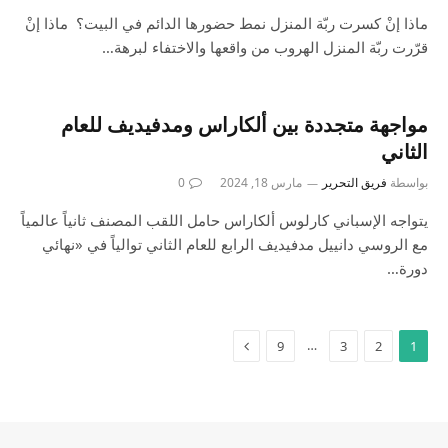
ماذا إنْ كسرت ربّة المنزل نمط حضورها الدائم في البيت؟ ماذا إنْ
قرّرت ربّة المنزل الهروب من واقعها والاختفاء لبرهة…
مواجهة متجددة بين ألكاراس ومدفيديف للعام
الثاني
بواسطة
فريق التحرير
مارس 18, 2024
0
يتواجه الإسباني كارلوس ألكاراس حامل اللقب المصنف ثانياً عالمياً
مع الروسي دانييل مدفيديف الرابع للعام الثاني توالياً في «نهائي
دورة…
…
9
3
2
1