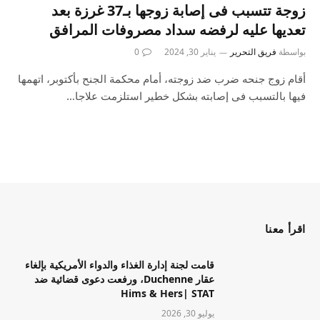
زوجة تتسبب فى إصابة زوجها بـ37 غرزة بعد
تعديها عليه لرفضه سداد مصروفات المرافق
بواسطة
فريق التحرير
يناير 30, 2024
0
أقام زوج جنحه ضرب ضد زوجته، أمام محكمة الجنح بأكتوبر، اتهمها
فيها بالتسبب فى إصابته بشكل خطير استلزمت علاجا…
اقرأ معنا
قامت لجنة إدارة الغذاء والدواء الأمريكية بإلغاء
عقار Duchenne، ورفعت دعوى قضائية ضد
Hims & Hers| STAT
يوليو 30, 2026