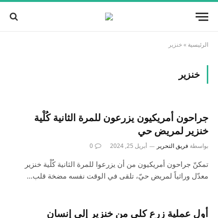
الرئيسية
»
خنزير
خنزير
جراحون أمريكيون يزرعون للمرة الثانية كُلْية
خنزير لمريض حي
بواسطة
فريق التحرير
أبريل 25, 2024
0
تمكنّ جراحون أمريكيون من أن يزرعوا للمرة الثانية كُلْية خنزير
معدّل وراثياً لمريض حيّ، تلقى في الوقت نفسه مضخة قلب…
أول عملية زرع كلى من خنزير إلى إنسان