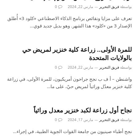
بواسطة
فريق التحرير
مارس 22, 2024
0
تعرف على مزايا ونقائص برنامج الذكاء الاصطناعي «كلود 3» أُطلق
الإصدار 3 من «كلود» هذا الشهر. وهو بديل جديد قوي…
للمرة الأولى.. زراعة كلية خنزير لمريض حي
بالولايات المتحدة
بواسطة
فريق التحرير
مارس 22, 2024
0
واشنطن – أ ف ب نجح جراحون أمريكيون، للمرة الأولى، في زراعة
كلية خنزير معدّل وراثياً لمريض حيّ، على ما…
نجاح أول زراعة لكبد خنزير معدل وراثياً
بواسطة
فريق التحرير
مارس 17, 2024
0
نجح أطباء صينيون من جامعة القوات الجوية الطبية، في إجراء…