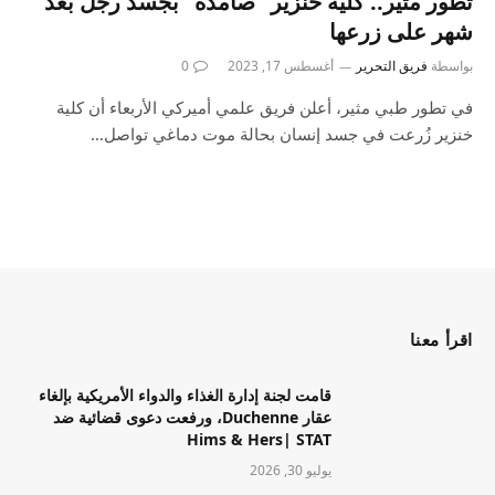
تطور مثير.. كلية خنزير “صامدة” بجسد رجل بعد
شهر على زرعها
بواسطة
فريق التحرير
أغسطس 17, 2023
0
في تطور طبي مثير، أعلن فريق علمي أميركي الأربعاء أن كلية
خنزير زُرعت في جسد إنسان بحالة موت دماغي تواصل…
اقرأ معنا
قامت لجنة إدارة الغذاء والدواء الأمريكية بإلغاء
عقار Duchenne، ورفعت دعوى قضائية ضد
Hims & Hers| STAT
يوليو 30, 2026