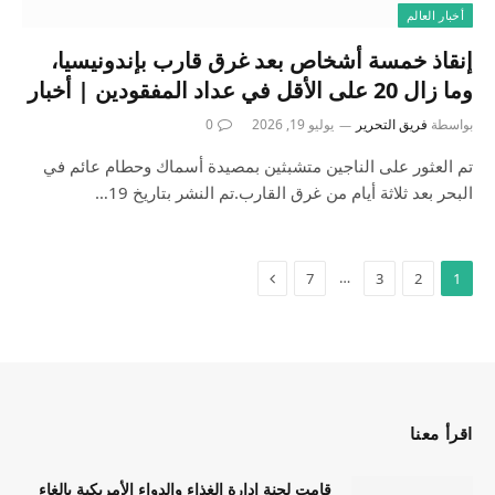
أخبار العالم
إنقاذ خمسة أشخاص بعد غرق قارب بإندونيسيا،
وما زال 20 على الأقل في عداد المفقودين | أخبار
بواسطة
فريق التحرير
يوليو 19, 2026
0
تم العثور على الناجين متشبثين بمصيدة أسماك وحطام عائم في
البحر بعد ثلاثة أيام من غرق القارب.تم النشر بتاريخ 19…
…
7
3
2
1
اقرأ معنا
قامت لجنة إدارة الغذاء والدواء الأمريكية بإلغاء