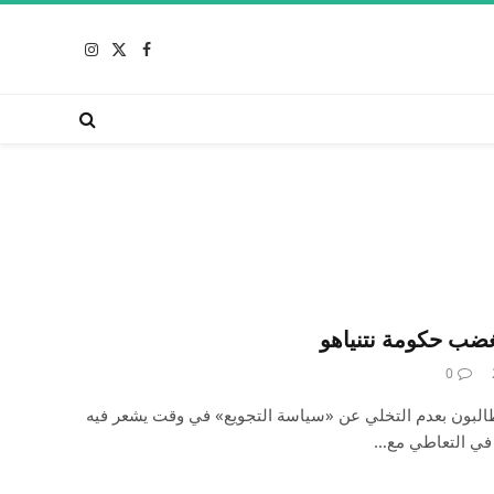
X
فيسبوك
الانستغرام
(Twitter)
ضب حكومة نتنياهو
0
البون بعدم التخلي عن «سياسة التجويع» في وقت يشعر فيه
 في التعاطي مع…