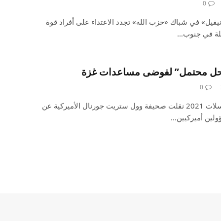
0
نيفيل» في شباك «حزب الله» تجدد الاعتداء على أفراد قوة
املة في جنوب…
“حل محتمل” لفوضى مساعدات غزة
0
إعلان: شاهد أجمل الأفلام والمسلسلات 2021 نقلت صحيفة وول ستريت جورنال الأميركية عن
ولين أميركيين…