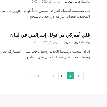
بواسطة
فريق التحرير
مارس 6, 2024
0
في سابقة… القضاء العراقي يحبس نائباً بتهمة التزوير في س
المختصة بقضايا النزاهة في بغداد بالسجن…
قلق أميركي من توغل إسرائيلي في لبنان
بواسطة
فريق التحرير
مارس 1, 2024
0
إيران تنتخب برلمانها الجديد وسط ترقب بشأن المشاركة تُجري إ
وسط ترقب بشأن نسبة الإقبال على صناديق…
…
9
4
3
2
1