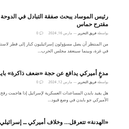
رئيس الموساد يبحث صفقة التبادل في الدوحة 
مقترح حماس
بواسطة
فريق التحرير
مارس 16, 2024
0
من المنتظر أن يصل مسؤولون إسرائيليون كبار إلى قطر لاستئ
في غزة، وبينما سينعقد مجلس الحرب…
مدعٍ أميركي يدافع عن حجة «ضعف ذاكرة» باي
بواسطة
فريق التحرير
مارس 12, 2024
0
هل يقيد بايدن المساعدات العسكرية لإسرائيل إذا هاجمت رفح
الأميركي جو بايدن في وضع قيود…
«الهدنة» تتعرقل… وخلاف أميركي ــ إسرائيلي