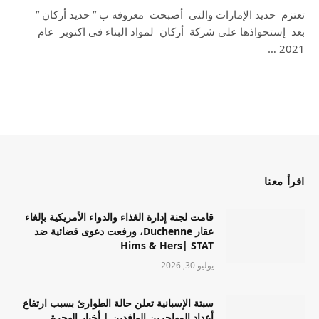
تعتزم حديد الإمارات والتى أصبحت معروفه ب ” حديد أركان ”
بعد إستحواذها على شركة أركان لمواد البناء فى اكتوبر عام
2021 …
اقرأ معنا
قامت لجنة إدارة الغذاء والدواء الأمريكية بإلغاء
عقار Duchenne، ورفعت دعوى قضائية ضد
Hims & Hers| STAT
يوليو 30, 2026
سبتة الإسبانية تعلن حالة الطوارئ بسبب ارتفاع
أعداد المهاجرين الوافدين | أخبار الهجرة