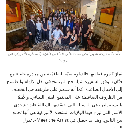
حلّت المخرجة نادين لبكي ضيفة على «لقاء مع فنّان» (السفارة الأميركية في
بيروت)
ثمارٌ كثيرة قطفتها «الدبلوماسيّة الثقافيّة» من مبادرة «لقاء مع
فنّان». وفق السفيرة شيا. نجح البرنامج في نقل الإلهام والطموح
إلى الأجيال الصاعدة. كما أنه ساهم على طريقته في التخفيف
من الظروف الضاغطة على المجتمع الفني اللبناني. والأهمّ
بالنسبة إليها، هي الرسالة التي جسّدتها تلك اللقاءات؛ «إحدى
الأمور التي تبرع فيها الولايات المتحدة الأميركية هي أنها تجمع
بين الناس، وهذا ما حصل في Meet the Artist»، تقول
السفيرة.