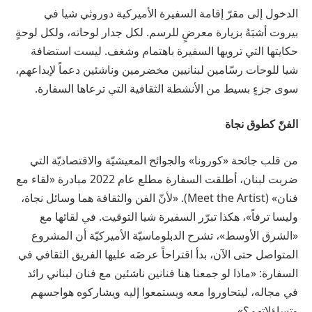
الدخول إلى مقرّ إقامة السفيرة الأميركية دوروثي شيا في
بيروت أشبَهُ بزيارة معرضٍ للرسم. لكل جدار لوحاته، ولكل لوحةٍ
حكايتها التي ترويها السفيرة باهتمام وشغف. ليست استضافة
شيا للوحات رسّامين لبنانيين مخضرمين وناشئين دعماً لإبداعهم،
سوى جزءٍ بسيط من الأنشطة الثقافية التي ترعاها السفارة.
الفنّ كطوق نجاة
من قلب جائحة «كورونا» والجوائح المعيشيّة والاقتصاديّة التي
ضربت لبنان، أطلقت السفارة مطلع عام 2022 مبادرة «لقاء مع
فنان» (Meet the Artist). «لأنّ الفن والثقافة هما وسائل نجاة،
وليسا ترفاً»، هكذا تبرّر السفيرة شيا التوقيت. في لقائها مع
«الشرق الأوسط»، تشرح الدبلوماسيّة الأميركيّة أن المشروع
المتواصل حتى الآن، بدأ اقتراحاً عرضَه عليها الفريق الثقافي في
السفارة: «ماذا لو جمعنا هنا فنانين ناشئين مع فنان لبناني رائد
في مجاله، ليتحاوروا معه ويستمعوا إليه ويشاركوه هواجسهم
وتساؤلاتهم؟».