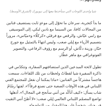
شيا وإحدى اللوحات التي ستأخذها معها إلى نيويورك (الشرق الأوسط)
ما بدأ كتجربة، سرعان ما تحوّل إلى موعدٍ ثابت يستضيف فنانين
من المجالات كافةً. من السينما مع نادين لبكي، إلى الموسيقى
مع رامي عيّاش، والرقص مع فرقتَي «كركلّا» و«ميّاس»، مروراً
بتصميم الأزياء مع إيلي صعب، وليس انتهاءً بالتمثيل مع جورج
خبّاز، وزينة دكّاش، أو الرسم مع رؤوف الرفاعي، والتصوير
الفوتوغرافي مع ماهر عطّار.
تطول لائحة المبدعين الذين استضافتهم السفارة، وتتكدّس في
ذاكرة السفيرة شيا لقطاتٌ ولحظات من تلك اللقاءات. سمعت
هاجساً مشتركاً من الفنانين: «ماذا يمكننا أن نفعل للمجتمع الفني
اللبناني في هذه الأوقات الصعبة حتى نصنع فرقاً؟». لفتها رسّامٌ
شاب يسأل: «كيف أتأكّد من أنني سأنجح في المجال؟». أذهلها
تواضع المصمّم اللبناني العالمي إيلي صعب: «لا أظنّ أنني التقيت
في حياتي شخصاً على هذا المقدار من التواضع!».