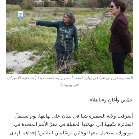
السفيرة دوروثي شيا في زيارة لمعبد أشمون بمنطقة صيدا (السفارة الأميركية
في بيروت)
حمّص وأغانٍ و«يا هلا»
أشرفت ولاية السفيرة شيا في لبنان على نهايتها. يوم تستقلّ
الطائرة متّجهةً إلى مهمّتها المقبلة في مقرّ الأمم المتحدة في
نيويورك، ستحمل معها لوحتَين لرسّامَين لبنانيَين؛ إحداهما لهدى