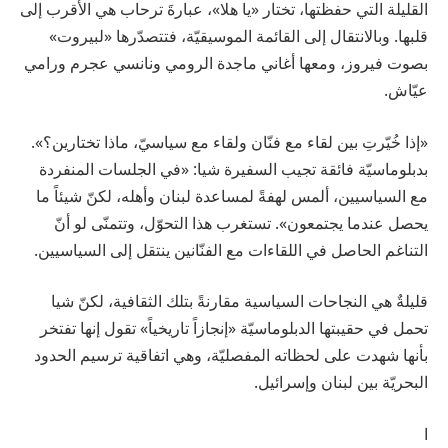
القليلة التي حفظتها، تختار «يا هلا»، عبارةَ ترحاب هي الأقرب إلى
قلبها. وبالانتقال إلى القائمة الموسيقيّة، فتتصدّرها «لبيروت»
بصوت فيروز، ومعها أغاني ماجدة الرومي ونانسي عجرم ورامي
عيّاش.
«إذا خُيّرتِ بين لقاء مع فنّان ولقاء مع سياسيّ، ماذا تختارين؟».
بدبلوماسيّة فائقة تجيب السفيرة شيا: «في الجلسات المنفردة
مع السياسيين، ألمس لهفةً لمساعدة لبنان وأهله، لكنّ شيئاً ما
يحصل عندما يجتمعون». تستغرب هذا التحوّل، وتتمنّى لو أنّ
التناغم الحاصل في اللقاءات مع الفنّانين ينتقل إلى السياسيين.
قليلةٌ هي النجاحات السياسية مقارنةً بتلك الثقافية، لكنّ شيا
تحمل في حقيبتها الدبلوماسيّة «إنجازاً تاريخياً» تقول إنها تفتخر
بأنها شهدت على لحظاته المفصليّة، وهي اتفاقية ترسيم الحدود
البحريّة بين لبنان وإسرائيل.
ا