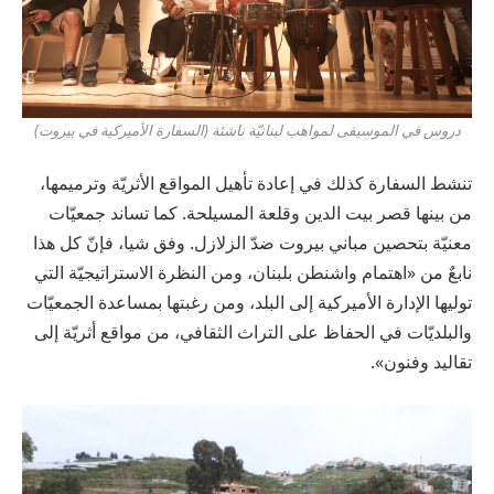
دروس في الموسيقى لمواهب لبنانيّة ناشئة (السفارة الأميركية في بيروت)
تنشط السفارة كذلك في إعادة تأهيل المواقع الأثريّة وترميمها،
من بينها قصر بيت الدين وقلعة المسيلحة. كما تساند جمعيّات
معنيّة بتحصين مباني بيروت ضدّ الزلازل. وفق شيا، فإنّ كل هذا
نابعٌ من «اهتمام واشنطن بلبنان، ومن النظرة الاستراتيجيّة التي
توليها الإدارة الأميركية إلى البلد، ومن رغبتها بمساعدة الجمعيّات
والبلديّات في الحفاظ على التراث الثقافي، من مواقع أثريّة إلى
تقاليد وفنون».