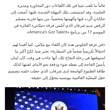
غالباً ما تلعب شيا في تلك اللقاءات دور المحاوِرة ومديرة
الجلسة، وقد استمتعت بتلك المهمّة الجديدة عليها. أصغت إلى
حكاياتٍ أثّرت فيها وألهمتها شخصياً، من بينها تجربة مصمّم
الرقص نديم شرفان الذي أسّس فرقة «ميّاس» الفائزة في
الموسم 17 من برنامج «America’s Got Talent».
«في غرفة الجلوس هذه كان اللقاء مع ميّاس، كما أقمنا لهم
احتفالاً تكريمياً ضخماً في السفارة»، تخبر شيا. لكنّ أكثر ما
استوقفها في رحلة النجاح تلك، أنها جاءت في وقت كان لبنان
بأمسّ الحاجة إلى نقطة ضوء ودفعة نحو الأمام. لفتتها كذلك
طاقة الطموح الواسعة لدى شرفان، الذي جعلت حلمه بتصميم
حفل للمغنّية العالمية بيونسيه يتحوّل إلى حقيقة.