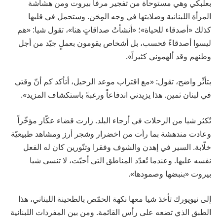
بعلبكي وهي مستوحاة من تفجير مرفأ بيروت ومن هشاشة
المرأة اللبنانية وصلابتها في وجه المِحَن. وستحمل في قلبها
كذلك «أصدقاء للحياة»؛ «أنشأتُ صداقاتٍ هنا»، تقول شيا: «هم
ليسوا أصدقاءً فحسب، بل أشخاص يقومون بعملٍ جيّد من أجل
وطنهم وقد ألهموني كثيراً».
بتأثّر واضح، تقول: «مع اقتراب موعد الرحيل، أتأكد كم أنّ وقتي
في لبنان ثمين. هذا يزيدني اندفاعاً ورغبةً باستكشاف المزيد».
تُكثر شيا من الرحلات في أرجاء البلد. زارت قضاء عكّار مؤخّراً
وعادت مندهشة بما رأت من اخضرار وشجر أرز ومشاهد طبيعيّة
خلّابة. السير في إهدن والشوف وفقرا وتنّورين كان له الفعل
نفسه عليها. وعندما تُعدّد المناطق التي أحبّت، لا تنسى شيا
بيروت «بنبضها وصمودها».
إلى نيويورك تأخذ شيا معها نكهة الحمّص بالطحينة اللبناني، هذا
الطبق الذي تضعه على رأس القائمة. ومن بين المفردات اللبنانية