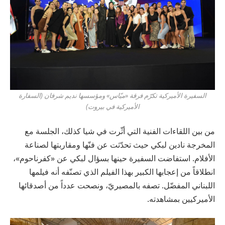
السفيرة الأميركية تكرّم فرقة «ميّاس» ومؤسسها نديم شرفان (السفارة
الأميركية في بيروت)
من بين اللقاءات الفنية التي أثّرت في شيا كذلك، الجلسة مع
المخرجة نادين لبكي حيث تحدّثت عن فنّها ومقاربتها لصناعة
الأفلام. استفاضت السفيرة حينها بسؤال لبكي عن «كفرناحوم»،
انطلاقاً من إعجابها الكبير بهذا الفيلم الذي تصنّفه أنه فيلمها
اللبناني المفضّل. تصفه بالمصيريّ، ونصحت عدداً من أصدقائها
الأميركيين بمشاهدته.