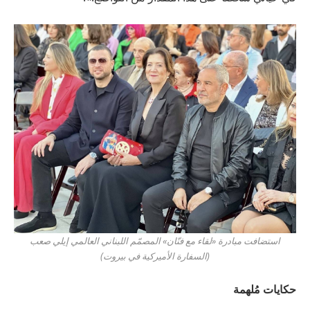
استضافت مبادرة «لقاء مع فنّان» المصمّم اللبناني العالمي إيلي صعب
(السفارة الأميركية في بيروت)
حكايات مُلهمة