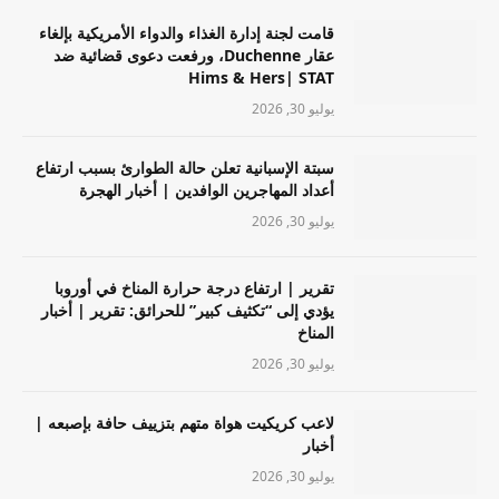
قامت لجنة إدارة الغذاء والدواء الأمريكية بإلغاء
عقار Duchenne، ورفعت دعوى قضائية ضد
Hims & Hers| STAT
يوليو 30, 2026
سبتة الإسبانية تعلن حالة الطوارئ بسبب ارتفاع
أعداد المهاجرين الوافدين | أخبار الهجرة
يوليو 30, 2026
تقرير | ارتفاع درجة حرارة المناخ في أوروبا
يؤدي إلى “تكثيف كبير” للحرائق: تقرير | أخبار
المناخ
يوليو 30, 2026
لاعب كريكيت هواة متهم بتزييف حافة بإصبعه |
أخبار
يوليو 30, 2026