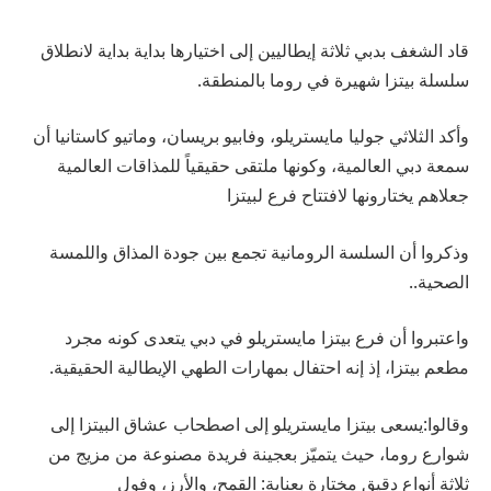
قاد الشغف بدبي ثلاثة إيطاليين إلى اختيارها بداية بداية لانطلاق
سلسلة بيتزا شهيرة في روما بالمنطقة.
وأكد الثلاثي جوليا مايستريلو، وفابيو بريسان، وماتيو كاستانيا أن
سمعة دبي العالمية، وكونها ملتقى حقيقياً للمذاقات العالمية
جعلاهم يختارونها لافتتاح فرع لبيتزا
وذكروا أن السلسة الرومانية تجمع بين جودة المذاق واللمسة
الصحية..
واعتبروا أن فرع بيتزا مايستريلو في دبي يتعدى كونه مجرد
مطعم بيتزا، إذ إنه احتفال بمهارات الطهي الإيطالية الحقيقية.
وقالوا:يسعى بيتزا مايستريلو إلى اصطحاب عشاق البيتزا إلى
شوارع روما، حيث يتميّز بعجينة فريدة مصنوعة من مزيج من
ثلاثة أنواع دقيق مختارة بعناية: القمح، والأرز، وفول