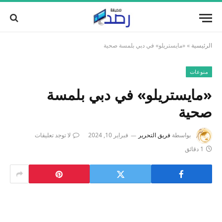
الرئيسية
»
«مايستريلو» في دبي بلمسة صحية
منوعات
«مايستريلو» في دبي بلمسة
صحية
بواسطة
فريق التحرير
فبراير 10, 2024
لا توجد تعليقات
1 دقائق