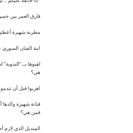
“أنا خائفة عليكم”..
فارق العمر بين حس
مطربة شهيرة أعطتها سيدة ق
ابنة الفنان السوري 
لقبوها بــ “البدوية” 
هي؟
اهربوا قبل أن تندمو
فنانة شهيرة والدها 
فمن هي؟
المنديل الذي لازم أ