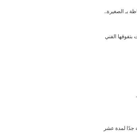
صحفي فكري أباظة بـ الصغيرة..
 بتفوقها الفني
 جدًا لمدة عشر