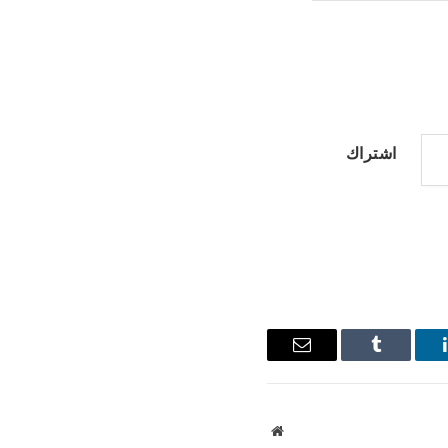
اشتراك
ينكدإن
Tumblr
البريد
الإلكتروني
موقع