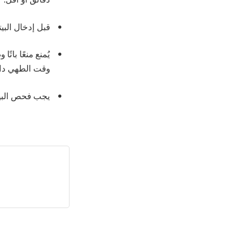
قبل إدخال البي
يُمنع منعًا با
وقت الطهي داخل
يجب فحص البيتز