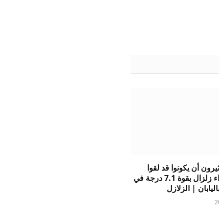
الويب
رون أن يكونوا قد لقوا
حتفهم جراء زلزال بقوة 7.1 درجة في
ليابان | الزلازل