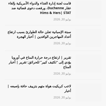
قامت لجنة إدارة الغذاء والدواء الأمريكية بإلغاء
عقار Duchenne، ورفعت دعوى قضائية ضد
Hims & Hers| STAT
يوليو 30, 2026
سبتة الإسبانية تعلن حالة الطوارئ بسبب ارتفاع
أعداد المهاجرين الوافدين | أخبار الهجرة
يوليو 30, 2026
تقرير | ارتفاع درجة حرارة المناخ في أوروبا
يؤدي إلى “تكثيف كبير” للحرائق: تقرير | أخبار
المناخ
يوليو 30, 2026
لاعب كريكيت هواة متهم بتزييف حافة بإصبعه |
أخبار
يوليو 30, 2026