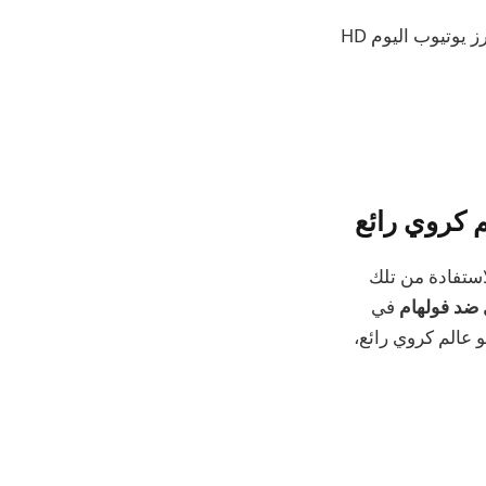
في عصر اليوم، يشهد العالم تحولًا ثوريًا في مجال تكنولوجيا الاتصالات والترفيه، حيث يبرز يوتيوب اليوم HD
م كروي رائع
لاستفادة من تلك
 ضد فولهام
في
 عالم كروي رائع،