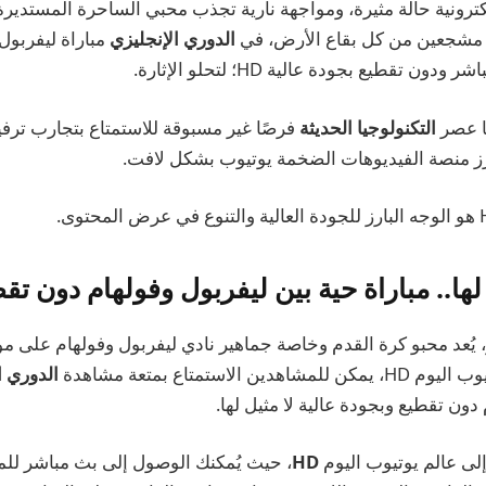
إلكترونية حالة مثيرة، ومواجهة نارية تجذب محبي الساحرة المستديرة ا
مع مشجعين من كل بقاع الأرض، في
الدوري الإنجليزي
مباراة ليفربو
ن تقطيع بجودة عالية HD؛ لتحلو الإثارة.
نا عصر
التكنولوجيا الحديثة
فرصًا غير مسبوقة للاستمتاع بتجارب ترفيه
برز منصة الفيديوهات الضخمة يوتيوب بشكل لافت.
لها.. مباراة حية بين ليفربول وفولهام دون تق
، يُعد محبو كرة القدم وخاصة جماهير نادي ليفربول وفولهام على م
 الاستمتاع بمتعة مشاهدة
الدوري ا
دون تقطيع وبجودة عالية لا مثيل لها.
لى عالم يوتيوب اليوم
HD
، حيث يُمكنك الوصول إلى بث مباشر للمب