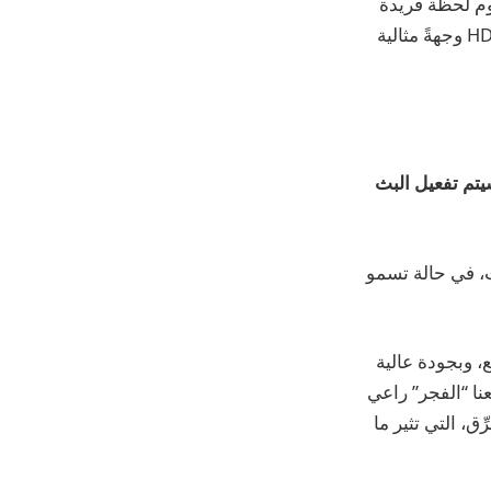
يوم لحظة فريدة
تختلط فيها العاطفة بالفنية، ويعيش فيها المشاهد مغامرة لا تُنسى تتخذها يوتيوب اليوم HD وجهةً مثالية
تم تفعيل البث
ت، في حالة تسمو
 وبجودة عالية
ا “الفجر” راعي
ق، التي تثير ما