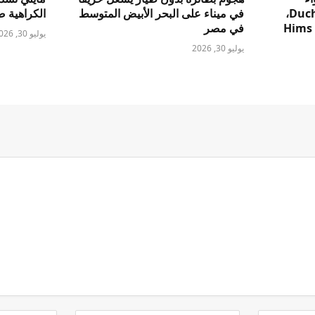
الأمريكية بإلغاء عقار Duchenne،
في ميناء على البحر الأبيض المتوسط ​​
الكراهية ض
دعوى قضائية ضد Hims &
في مصر
يوليو 30, 2026
يوليو 30, 2026