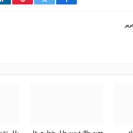
فيسبوك
تويتر
بينتيريست
ل
رير
اء
هجوم بطائرة بدون طيار يشعل حريقا
مايلي تشد