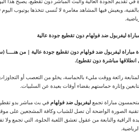
ة في تقديم الجودة العالية والبث المباشر دون تقطيع، يصبح هذا ال
اضية.
اراة ليفربول ضد فولهام دون تقطيع جودة عالية
مباراة ليفربول ضد فولهام دون تقطيع جودة عالية | من هنــــا (
سي
ل انطلاقها مباشرة دون تقطيع
).
لمتابعة رائعة ووقت مليء بالحماسة، يخلو من التعصب أو التجاوزا
متابعين وإثارة حماستهم بقضاء أوقات بعيدة عن السلبيات.
متحمسون مباراة تجمع
ليفربول ضد فولهام
في بث مباشر بدو تقطيع،
 تقنية الصورة الواضحة أن تصل للشباب وكافة المشجعين على موقعن
دة الراقية والنابعة من عقول تعشق اللعبة الحلوة، التي تجمع ولا تفرِّ
لرياضية.