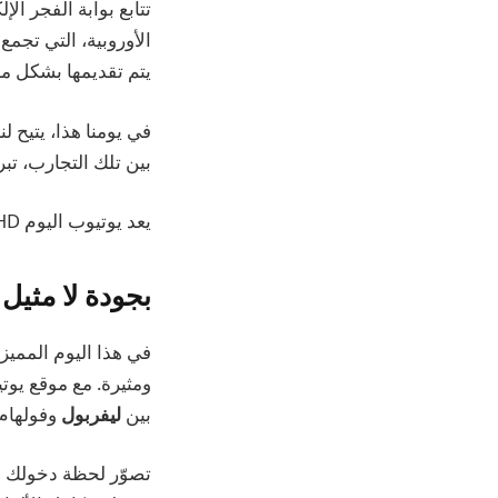
تتابع بوابة الفجر ال
الأوروبية، التي تج
يتم تقديمها بشكل مباشر ودو
في يومنا هذا، يتيح ل
بين تلك التجارب، ت
يعد يوتيوب اليوم HD هو الوجه البارز للجودة العالية والتنوع في عرض المحتوى.
بجودة لا مثيل 
في هذا اليوم المميز
ومثيرة. مع موقع يوتيوب اليوم HD، يمكن للمشاهدين
بين
ليفربول
وفولهام 
تصوّر لحظة دخولك إ