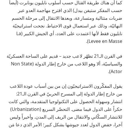
كما أن هناك طريقة القتال حسب أسلوب نابليون بونابرت (أيضاً
حسب المفكر ستيفن بيدل) الذي اقترح مهاجمة العدو عبر
ضربات متتالية ومتسارعة، وبعدها الانتقال إلى مرحلة الحسم
النهائيّة، وذلك عبر استعمال قوى الاحتياط. نجحت استراتيجيّة
نابليون فقط لأنها اعتمدت على العدد، أي الجيش الكبير (La
Levee en Masse).
في القرن الـ21 تظهّر لاعب جديد – قديم على الساحة العسكريّة
والسياسيّة، ألا وهو اللاعب من خارج إطار الدولة (Non State
Actor).
يقول المفكّرون الاستراتيجيّون إن من بين أسباب عودة اللاعب
من خارج إطار الدولة إلى المسرح الحربيّ في القرن الـ21:
انتشار وسهولة الحصول على التكنولوجيا المتقدمة، والتي كانت
حكراً على الدول فيما مضى. التحضّر السريع (Urbanization)
للانتشار السكّاني والانتقال من الريف إلى المدن. وأخيراً وليس
آخرا، خفض الدول لعدد جيوشها بشكل كبير؛ الأمر الذي دعا مَن