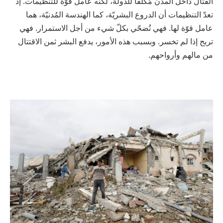
القتال داخل المدن مُكلفاً للدولة، لكنه عامل قوّة للتنظيمات. إذ
تعدّ التنظيمات أن الدروع البشريّة، كما الهندسة المُدنيّة، هما
عامل قوّة لها. فهي تُضحّي بكلّ شيء من أجل الاستمرار. فهي
تربح إذا لم تخسر. وبسبب هذه الأمور، يدفع البشر ثمن الاقتتال
من مالهم وأرواحهم.