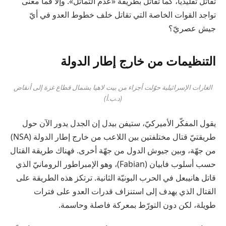
تقاتل تقليدياً، كما تقاتل بطريقة «عدم التماثل». وإلا فما معنى
تواجد القوات الخاصة التي تقاتل خلف خطوط العدو في أيّ
جيش عصريّ؟
التنظيمات من خارج إطار الدولة
الغارات الإسرائيلية حوّلت أجزاء من بيت لاهيا بشمال قطاع غزة إلى أنقاض
(د.ب.أ)
يقول المفكّر الأميركيّ، ستيفن بيدل إن الجدل يدور الآن حول
طريقتيّ قتال مختلفتين بين اللاعب من خارج إطار الدولة (NSA)
من جهّة، وبين جيوش الدول من جهّة أخرى. فهناك طريقة القتال
حسب أسلوب فابيان (Fabian)، وهو الإمبراطور الرومانيّ الذي
قاتل هانيبعل في الحرب البونيّة الثانية. ترتكز هذه الطريقة على
القتال الذي يهدف إلى استنزاف قدرات العدو على فترات
طويلة، لكن دون التورّط بمعركة فاصلة وحاسمة.