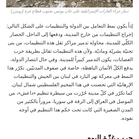
دمار جراء الغارات الإسرائيلية على خان يونس بجنوب قطاع غزة (رويترز)
إذاً يكون نمط التعامل بين الدولة والتنظيمات على الشكل التالي:
إخراج التنظيمات من خارج المدينة، ودفعها إلى الداخل. الحصار
الكلّي للمدينة. محاولة تدمير مراكز ثقل هذه التنظيمات، من بنى
تحتيّة بشريّة وماديّة. ولأن هذه التنظيمات تقاتل بطريقة حرب
العصابات، يكون التدمير كبيراً للمدينة. وفي حال انتصار الدولة،
يدفع الكلّ الأثمان الباهظة، خاصة في صفوف المدنيّين. تكرّر هذا
النمط في معركة نهر البارد في لبنان بين الجيش والتنظيمات
الإرهابيّة التي تحصنت في هذا المخيم الفلسطيني شمال لبنان.
كما تكرّر في كلّ مدينة حُرّرت من سيطرة تنظيم «داعش»، من
الموصل في العراق إلى الرقة في سوريا، مروراً بالكثير من
المدن الصغيرة التي كانت تحت حكم هذا التنظيم في أوجه
نفوذه.
حرب غزّة اليوم