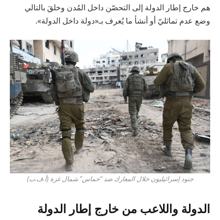
هم خارج إطار الدولة إلى التحصّن داخل المُدن وخلقَ بالتالي
وضع عدم تماثليّ أو أنشأ ما يُعرف بـ«دولة داخل الدولة».
جنود إسرائيليون خلال المعارك ضد “حماس” شمال غزة (أ.ف.ب)
الدولة واللاعب من خارج إطار الدولة