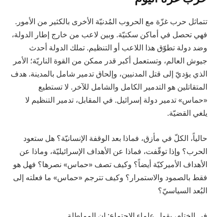
تتماثل حرب غزّة مع الحروب المُدنيّة الأخرى بالكثير من الأمور.
فهي تحصل في أماكن سكنيّة. وبين لاعب من خارج إطار الدولة،
وضد دولة تطوّق هذا اللاعب أو التنظيم. تملك الدولة أحدث
جيوش العالم، وتستعمل أكبر قدر ممكن من القوة الناريّة؛ الأمر
الذي يؤديّ إلى قتل المدنيين، وإلحاق تدمير شامل بالمدينة. هدف
المتقاتلين هو التدمير الكامل والشامل للآخر. لا تستطيع
«حماس» تدمير دولة إسرائيل. في المقابل، تدمير التنظيم لا
يلغي القضيّة.
حالياً، الكلّ في مأزق، فماذا بعد الوقفة الإنسانيّة؟ هل ستعود
الحرب؟ وإذا توقّفت، فماذا عن الأهداف الإسرائيليّة، وماذا عن
الأهداف الأميركيّة أيضاً؟ وكيف تصف «حماس» نصرها؟ فهل هو
فقط بالصمود والاستمرار؟ وكيف تترجم «حماس» ما فعلته إلى
البُعد السياسيّ؟
في الختام، يقول علماء الاجتماع: إن المماطلة