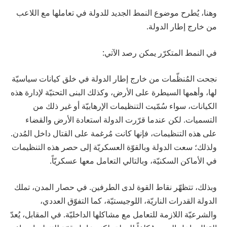
وهنا، يُطرح موضوع النمط الجديد للدولة في تعاملها مع اللاعب
من خارج إطار الدولة.
في النمط المتكرّر يمكن رصد الآتي:
نجحت المُنظّمات من خارج إطار الدولة في خلق كيانات سياسيّة
لها، وأهمها السيطرة على الأرض، وكذلك البنى التحتيّة لإدارة هذه
الكيانات، سواء سُمّيت التنظيمات الإرهابيّة أو غير ذلك من
التسميات. لكن عندما قرّرت الدولة استعادة الأرض والقضاء
على هذه التنظيمات، فإنها كانت مُرغمة على القتال داخل المُدن.
ولذلك؛ سعت الدولة وبالقوّة العسكريّة إلى حصر هذه التنظيمات
في الأماكن السكنيّة، وبالتالي التعامل معها عسكريّاً.
وبذلك، تتظهّر نقاط القوة لدى الطرفين. في حصار المدن، تملك
الدولة القدرات الناريّة، اللوجيستيّة، كما التفوّق العددي،
والشرعيّة اللازمة للتعامل مع مشاكلها الداخليّة. في المقابل، يُعدّ