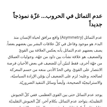
عدم التماثل في الحروب… غزّة نموذجاً
جديداً
عدم التماثل (Asymmetry) واقع مرافق لحياة الإنسان منذ
البدء. هو موجود وفاعل في كلّ علاقات البشر بين بعضهم بعضاً.
يصف بعضهم عدم التماثل بأنه يعكس العلاقة بين القويّ
والضعيف. هو علاقة نشأت بين داود من جهّة، وجوليات العملاق
من جهّة أخرى، فقط لتبيّن أن للضعيف في بعض الأحيان فرصة
الانتصار على القويّ. وفي الحدّ الأدنى منعه من حسم المعركة
لصالحه. وعليه؛ لزم على الضعيف أن يؤمّن الإرادة السياسيّة،
والاستراتيجيّة الصحيحة، وأيضاً وسائل التنفيذ الضروريّة.
يوجد عدم التماثل حتى بين القوى العظمى. ففي كلّ الجيوش
التقليديّة، يتواجد عدم التماثل. بكلام آخر، كلّ الجيوش التقليديّة