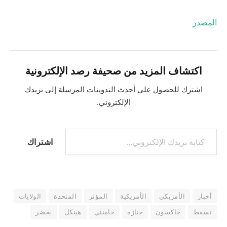
ي
و
المصدر
ل
ي
و
اكتشاف المزيد من صحيفة رصد الإلكترونية
2
0
اشترك للحصول على أحدث التدوينات المرسلة إلى بريدك
2
الإلكتروني.
6
كتابة بريدك الإلكتروني...
اشتراك
أخبار
الأمريكي
الأمريكية
المؤثر
المتحدة
الولايات
تسقط
جاكسون
جنازة
خامنئي
هينكل
يحضر