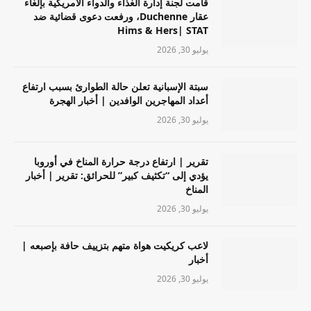
قامت لجنة إدارة الغذاء والدواء الأمريكية بإلغاء
عقار Duchenne، ورفعت دعوى قضائية ضد
Hims & Hers| STAT
يوليو 30, 2026
سبتة الإسبانية تعلن حالة الطوارئ بسبب ارتفاع
أعداد المهاجرين الوافدين | أخبار الهجرة
يوليو 30, 2026
تقرير | ارتفاع درجة حرارة المناخ في أوروبا
يؤدي إلى “تكثيف كبير” للحرائق: تقرير | أخبار
المناخ
يوليو 30, 2026
لاعب كريكيت هواة متهم بتزييف حافة بإصبعه |
أخبار
يوليو 30, 2026