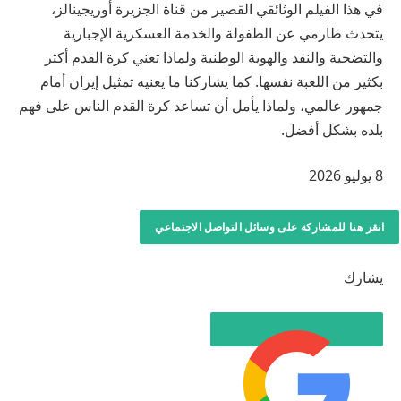
في هذا الفيلم الوثائقي القصير من قناة الجزيرة أوريجينالز،
يتحدث طارمي عن الطفولة والخدمة العسكرية الإجبارية
والتضحية والنقد والهوية الوطنية ولماذا تعني كرة القدم أكثر
بكثير من اللعبة نفسها. كما يشاركنا ما يعنيه تمثيل إيران أمام
جمهور عالمي، ولماذا يأمل أن تساعد كرة القدم الناس على فهم
بلده بشكل أفضل.
ت
8 يوليو 2026
م
ا
انقر هنا للمشاركة على وسائل التواصل الاجتماعي
ل
ن
يشارك
ش
ر
ب
ت
ا