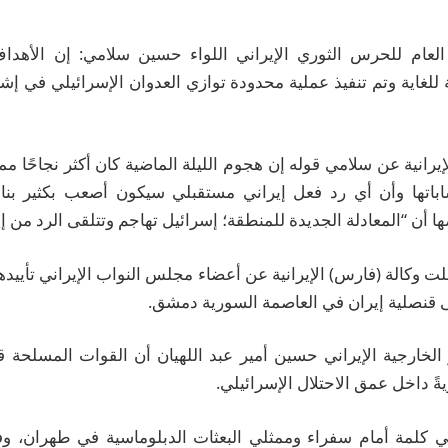
د العام للحرس الثوري الإيراني اللواء حسين سلامي: إن الأه
للغاية وتم تنفيذ عملية محدودة توازي العدوان الإسرائيلي في إش
إيرانية عن سلامي قوله إن هجوم الليلة الماضية كان أكثر نجاحًا مما 
باتها وأن أي رد فعل إيراني مستقبلي سيكون أصعب بكثير بناء
ا أن “المعادلة الجديدة للمنطقة؛ إسرائيل تهاجم وتتلقى الرد من إي
ت وكالة (فارس) الإيرانية عن أعضاء مجلس النواب الإيراني تأييده
ى قنصلية إيران في العاصمة السورية دمشق.
 الخارجية الإيراني حسين أمير عبد اللهيان أن القوات المسلحة 
ً داخل عمق الاحتلال الإسرائيلي.
في كلمة أمام سفراء وممثلي البعثات الدبلوماسية في طهران، وفقا