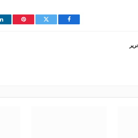
فيسبوك
تويتر
بينتيريست
ل
رير