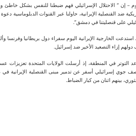
ليوم – إن ” الاحتلال الإسرائيلي فهم ضبطنا للنفس بشكل خاطئ وق
كية ضد القنصلية الإيرانية، حاولنا عبر القنوات الدبلوماسية دعوة
ائيلي على قنصليتنا في دمشق”.
ستدعت الخارجية الإيرانية اليوم سفراء دول بريطانيا وفرنسا وألم
لهم إزاء التصعيد الأخير ضد إسرائيل.
 التوتر في المنطقة، إذ أرسلت الولايات المتحدة تعزيزات عس
قصف جوي إسرائيلي أسفر عن تدمير مبنى القنصلية الإيرانية ف
ري، بينهم اثنان من كبار الضباط.