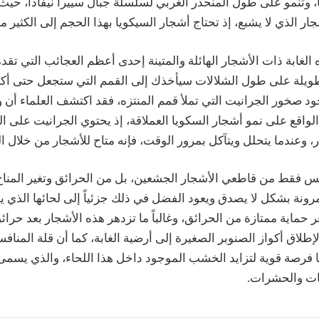
ا، وتنمو على طول المنحدر الغربي لسلسلة جبال سييرا نيفادا، حيث
 الذي لا يشبع، إذ تحتاج أشجار السيكويا بهذا الحجم إلى الكثير من
لغابة ذات الأشجار الهائلة والمتينة إحدى أعظم العجائب التي تقدمه
لة على طول الشلالات سيأخذك إلى القمم التي ستجعل حتى أكبر 
ود صخور الجرانيت التي تملأ قمم المنتزه، فقد اكتشف العلماء أن 
واقع على نمو أشجار السكويا العملاقة، إذ يحتوي الجرانيت على 
وعندما يتحلل ويتآكل بمرور الوقت، فإنه متاح للأشجار من خلال الت
س فقط من قاطعي الأشجار الجشعين، بل من الحرائق وتغير المناخ،
لمرونة بشكل لا يصدق ويعود الفضل في ذلك جزئياً إلى لحائها الذ
 حماية ممتازة من الحرائق، وغالباً ما تزدهر هذه الأشجار بعد حرائ
طلاق أكواز الصنوبر الصغيرة إلى أرضية الغابة، كما أن قلة المناف
ها فرصة قوية لتزايد الخشب الموجود داخل هذا اللحاء، والذي يس
يات والحشرات.