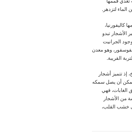
 تغذي قممها
 الماء لتزدهر.
ا كاليفورنيا،
الأشجار تبدو
وجود الجرانيت
الفوسفور، وهو معدن
ربة القريبة.
 إذ تتميز أشجار
ي يمكن أن يصل سمكه
ق الغابات، فهي
سة من الأشجار
مى خشب القلب،