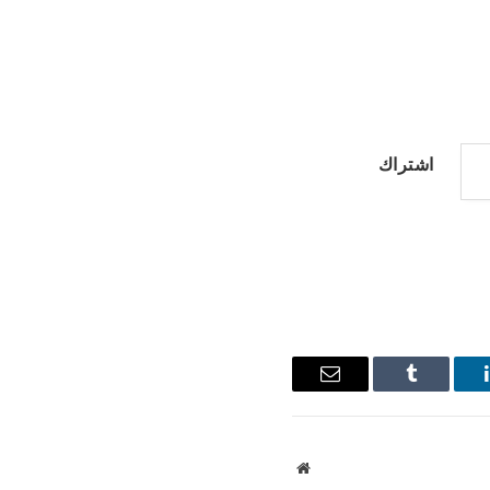
اشتراك
ينكدإن
Tumblr
البريد
الإلكتروني
موقع
الويب