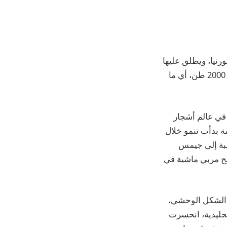
نيا، ويطلق عليها
«الجنرال شرمان»، ويبلغ ارتفاعها 275 قدماً ما يعادل طول 3 حيتان زرقاء، وتزن أكثر من 2000 طن، أي ما
العمر تماماً في عالم أشجار
ه الشجرة الضخمة بدأت تنمو خلال
سبة إلى جيمس
بح مربي ماشية في
ا الشكل الوحشي،
لجليدية، انحسرت