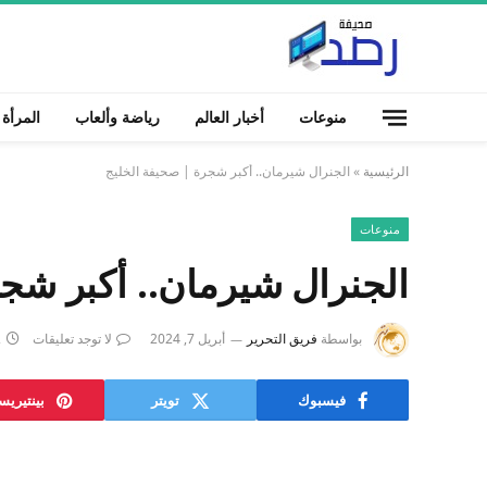
منوعات
أخبار العالم
رياضة وألعاب
المرأة
الرئيسية
»
الجنرال شيرمان.. أكبر شجرة | صحيفة الخليج
منوعات
الجنرال شيرمان.. أكبر شج
بواسطة
فريق التحرير
أبريل 7, 2024
لا توجد تعليقات
2
فيسبوك
تويتر
بينتيري